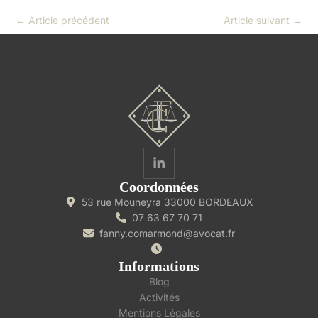
←
Article précédent
Article suivant
→
Coordonnées
53 rue Mouneyra 33000 BORDEAUX
07 63 67 70 71
fanny.comarmond@avocat.fr
Informations
Blog
Activités
Mentions Légales