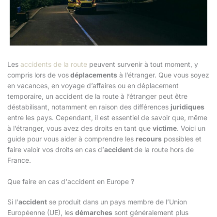
Les
accidents de la route
peuvent survenir à tout moment, y
compris lors de vos
déplacements
à l’étranger. Que vous soyez
en vacances, en voyage d’affaires ou en déplacement
temporaire, un accident de la route à l’étranger peut être
déstabilisant, notamment en raison des différences
juridiques
entre les pays. Cependant, il est essentiel de savoir que, même
à l’étranger, vous avez des droits en tant que
victime
. Voici un
guide pour vous aider à comprendre les
recours
possibles et
faire valoir vos droits en cas d’
accident
de la route hors de
France.
Que faire en cas d'accident en Europe ?
Si l’
accident
se produit dans un pays membre de l’Union
Européenne (UE), les
démarches
sont généralement plus