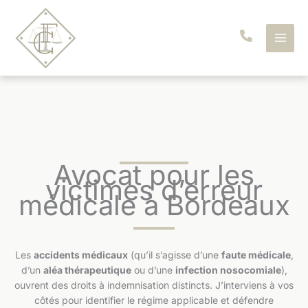
Aller
au
contenu
Avocat pour les
victimes d’erreur
médicale à Bordeaux
Les
accidents médicaux
(qu’il s’agisse d’une
faute médicale
,
d’un
aléa thérapeutique
ou d’une
infection nosocomiale
),
ouvrent des droits à indemnisation distincts. J’interviens à vos
côtés pour identifier le régime applicable et défendre