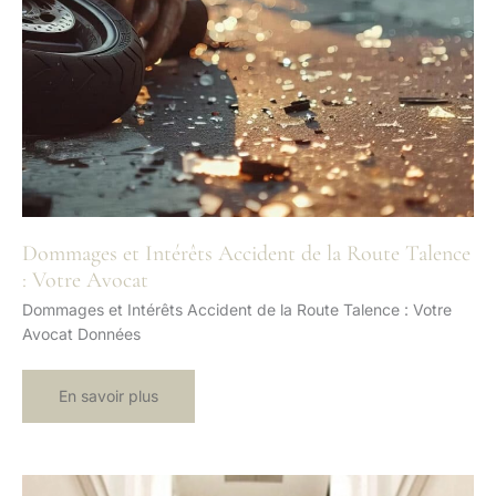
Dommages et Intérêts Accident de la Route Talence
: Votre Avocat
Dommages et Intérêts Accident de la Route Talence : Votre
Avocat Données
Dommages
En savoir plus
et
Intérêts
Accident
de
la
Route