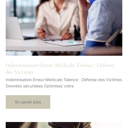
Indemnisation Erreur Médicale Talence : Défense
des Victimes
Indemnisation Erreur Médicale Talence : Défense des Victimes
Données sécurisées Optimisez votre
Indemnisation
En savoir plus
Erreur
Médicale
Talence
:
Défense
des