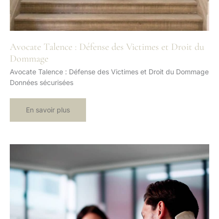
Avocate Talence : Défense des Victimes et Droit du
Dommage
Avocate Talence : Défense des Victimes et Droit du Dommage
Données sécurisées
Avocate
En savoir plus
Talence
:
Défense
des
Victimes
et
Droit
du
Dommage