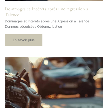
Dommages et Intérêts après une Agression à
Talence
Dommages et Intérêts après une Agression à Talence
Données sécurisées Obtenez justice
Dommages
En savoir plus
et
Intérêts
après
une
Agression
à
Talence