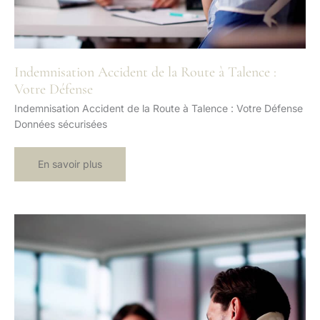
Indemnisation Accident de la Route à Talence :
Votre Défense
Indemnisation Accident de la Route à Talence : Votre Défense
Données sécurisées
Indemnisation
En savoir plus
Accident
de
la
Route
à
Talence
:
Votre
Défense