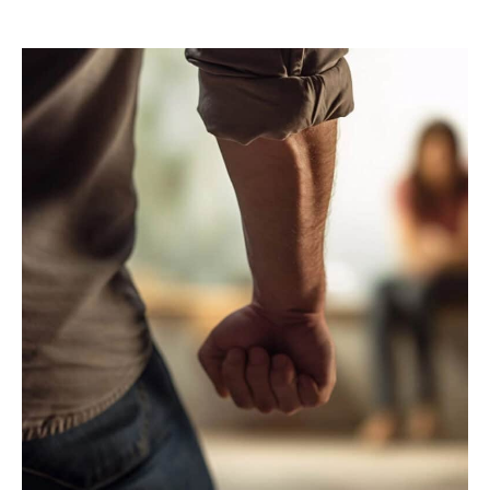
Intérêts
Erreur
Médicale
Talence
:
Votre
Avocat