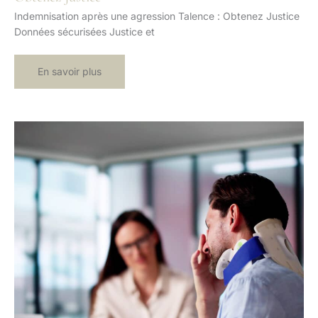
Indemnisation après une agression Talence : Obtenez Justice
Données sécurisées Justice et
Indemnisation
En savoir plus
après
une
agression
Talence
:
Obtenez
Justice