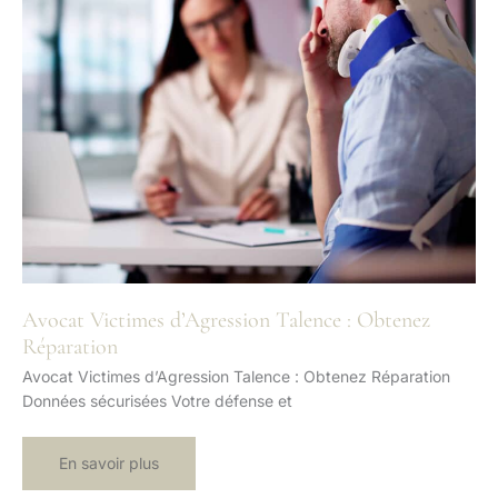
Avocat Victimes d’Agression Talence : Obtenez
Réparation
Avocat Victimes d’Agression Talence : Obtenez Réparation
Données sécurisées Votre défense et
Avocat
En savoir plus
Victimes
d’Agression