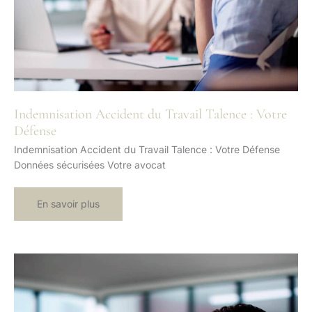
Indemnisation Accident du Travail Talence : Votre
Défense
Indemnisation Accident du Travail Talence : Votre Défense
Données sécurisées Votre avocat
Indemnisation
En savoir plus
Accident
du
Travail
Talence
:
Votre
Défense