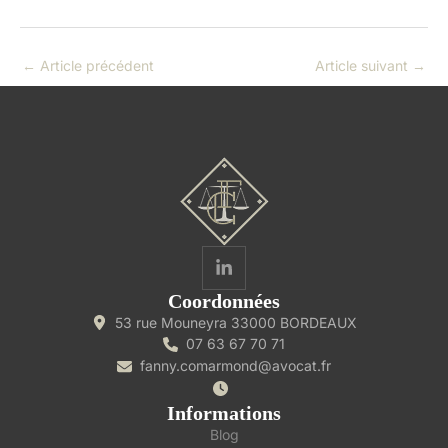
←
Article précédent
Article suivant
→
Coordonnées
53 rue Mouneyra 33000 BORDEAUX
07 63 67 70 71
fanny.comarmond@avocat.fr
Informations
Blog