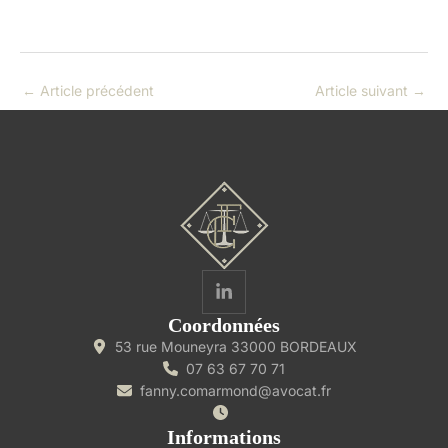
←
Article précédent
Article suivant
→
Coordonnées
53 rue Mouneyra 33000 BORDEAUX
07 63 67 70 71
fanny.comarmond@avocat.fr
Informations