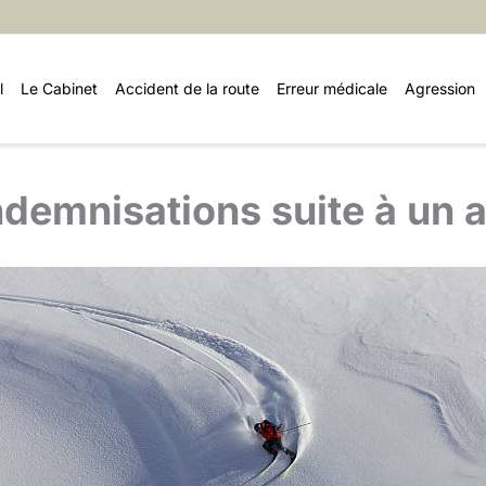
l
Le Cabinet
Accident de la route
Erreur médicale
Agression
ndemnisations suite à un a