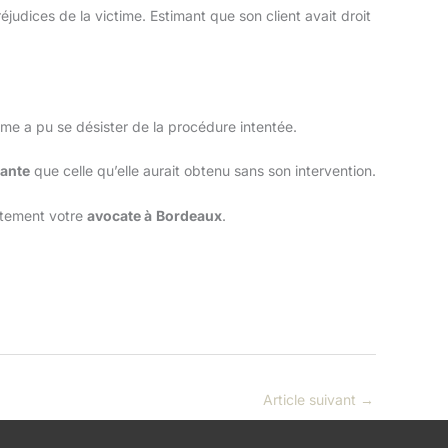
judices de la victime. Estimant que son client avait droit
time a pu se désister de la procédure intentée.
tante
que celle qu’elle aurait obtenu sans son intervention.
ctement votre
avocate à
Bordeaux
.
Article suivant
→