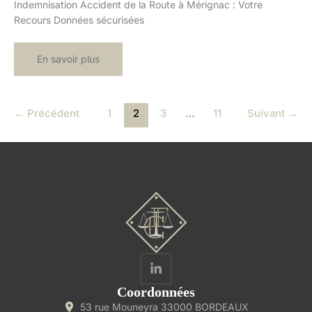
Indemnisation Accident de la Route à Mérignac : Votre
Recours Données sécurisées
Indemnisation
En savoir plus
Accident
de
la
Route
à
←
Précédent
1
2
3
…
11
Suivant
→
Mérignac
:
Votre
Recours
Coordonnées
53 rue Mouneyra 33000 BORDEAUX