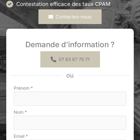
Contestation efficace des taux CPAM
Contactez-nous
Demande d’information ?
07 63 67 70 71
ou
Formulaire
Prénom
*
simple
avec
téléphone
Nom
*
Email
*