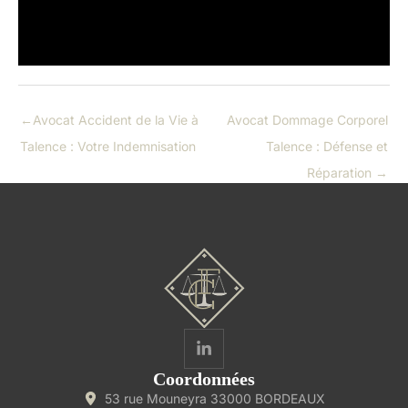
←
Avocat Accident de la Vie à
Avocat Dommage Corporel
Talence : Votre Indemnisation
Talence : Défense et
Réparation
→
Coordonnées
53 rue Mouneyra 33000 BORDEAUX