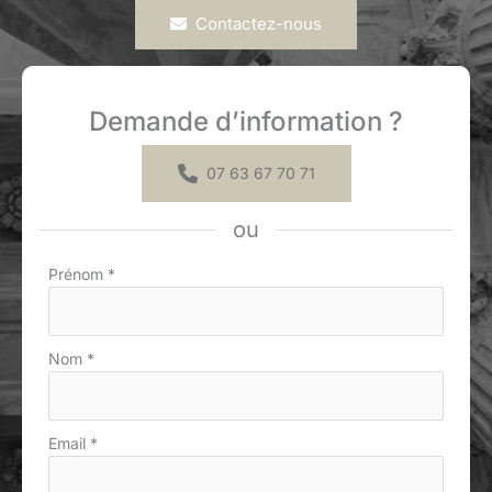
Contactez-nous
Demande d’information ?
07 63 67 70 71
ou
Formulaire
Prénom
*
simple
avec
téléphone
Nom
*
Email
*