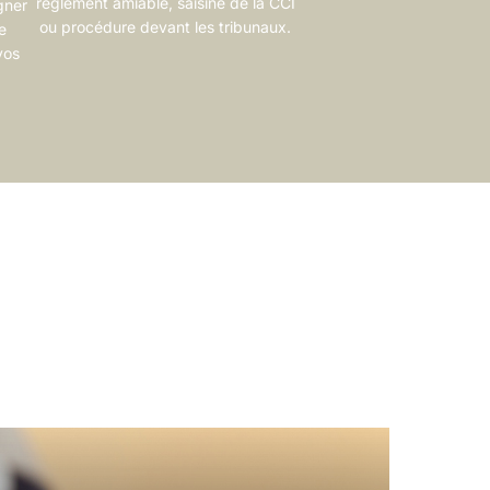
règlement amiable, saisine de la CCI
gner
ou procédure devant les tribunaux.
e
vos