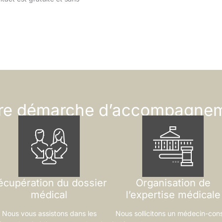
re démarche d’accompagne
écupération du dossier
Organisation de
médical
l’expertise médicale
Nous vous assistons dans les
Nous sollicitons un médecin-cons