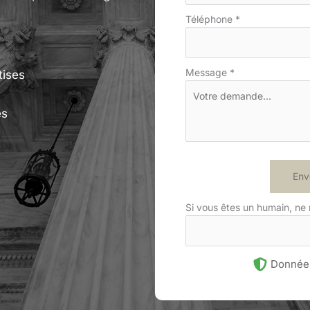
Téléphone
*
e
Message
*
tises
es
Env
Si vous êtes un humain, ne
Données