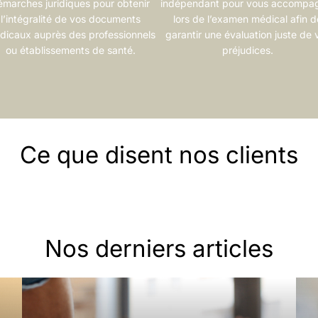
émarches juridiques pour obtenir
indépendant pour vous accompa
l’intégralité de vos documents
lors de l’examen médical afin d
dicaux auprès des professionnels
garantir une évaluation juste de 
ou établissements de santé.
préjudices.
Ce que disent nos clients
Nos derniers articles