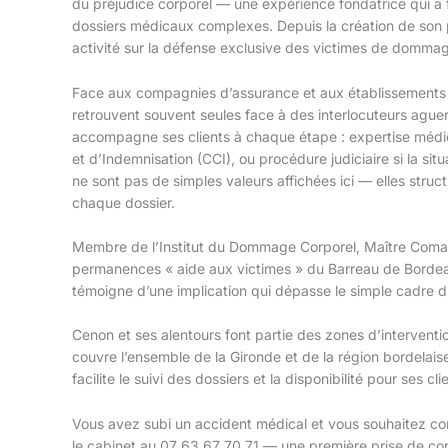
du préjudice corporel — une expérience fondatrice qui a 
dossiers médicaux complexes. Depuis la création de son 
activité sur la défense exclusive des victimes de dommag
Face aux compagnies d’assurance et aux établissements d
retrouvent souvent seules face à des interlocuteurs agu
accompagne ses clients à chaque étape : expertise médic
et d’Indemnisation (CCI), ou procédure judiciaire si la situa
ne sont pas de simples valeurs affichées ici — elles struc
chaque dossier.
Membre de l’Institut du Dommage Corporel, Maître Coma
permanences « aide aux victimes » du Barreau de Bordea
témoigne d’une implication qui dépasse le simple cadre d
Cenon et ses alentours font partie des zones d’interventio
couvre l’ensemble de la Gironde et de la région bordelai
facilite le suivi des dossiers et la disponibilité pour ses cli
Vous avez subi un accident médical et vous souhaitez c
le cabinet au 07 63 67 70 71 — une première prise de con