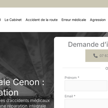
l
Le Cabinet
Accident de la route
Erreur médicale
Agression
Demande d’i
07 63
Formulaire
Prénom
*
ale Cenon :
simple
avec
ation
téléphone
Email
*
es d’accidents médicaux
ne réparation intégrale