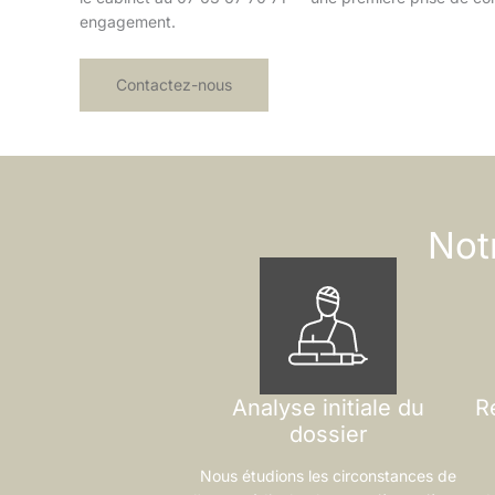
engagement.
Contactez-nous
Not
Analyse initiale du
R
dossier
Nous étudions les circonstances de