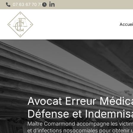
Aller
07 63 67 70 71
au
contenu
Accuei
Avocat Erreur Médic
Défense et Indemnis
Maître Comarmond accompagne les victim
et d’infections nosocomiales pour obtenir u