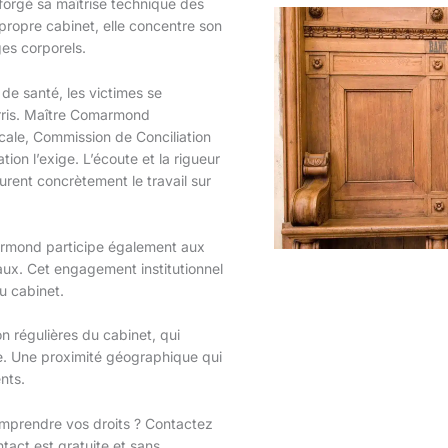
forgé sa maîtrise technique des
propre cabinet, elle concentre son
es corporels.
e santé, les victimes se
erris. Maître Comarmond
ale, Commission de Conciliation
tion l’exige. L’écoute et la rigueur
turent concrètement le travail sur
rmond participe également aux
ux. Cet engagement institutionnel
u cabinet.
n régulières du cabinet, qui
se. Une proximité géographique qui
ents.
omprendre vos droits ? Contactez
tact est gratuite et sans