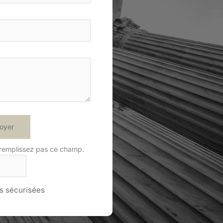
oyer
 remplissez pas ce champ.
 sécurisées