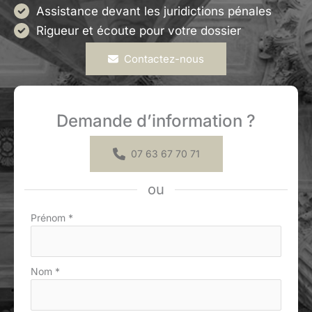
Assistance devant les juridictions pénales
Rigueur et écoute pour votre dossier
Contactez-nous
Demande d’information ?
07 63 67 70 71
ou
Formulaire
Prénom
*
simple
avec
téléphone
Nom
*