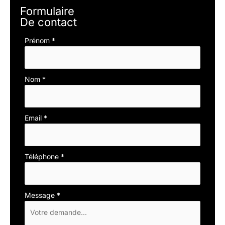
Formulaire
De contact
Formulaire
Prénom
*
simple
avec
téléphone
Nom
*
Email
*
Téléphone
*
Message
*