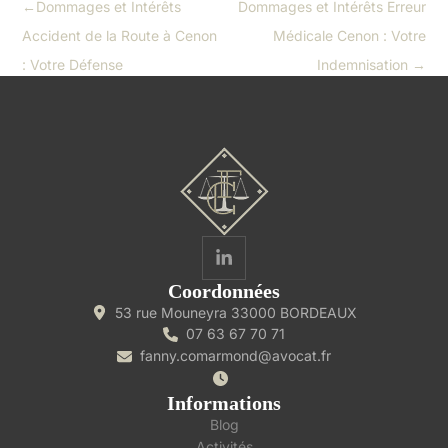
←
Dommages et Intérêts
Dommages et Intérêts Erreur
Accident de la Route à Cenon
Médicale Cenon : Votre
: Votre Défense
Indemnisation
→
Coordonnées
53 rue Mouneyra 33000 BORDEAUX
07 63 67 70 71
fanny.comarmond@avocat.fr
Informations
Blog
Activités