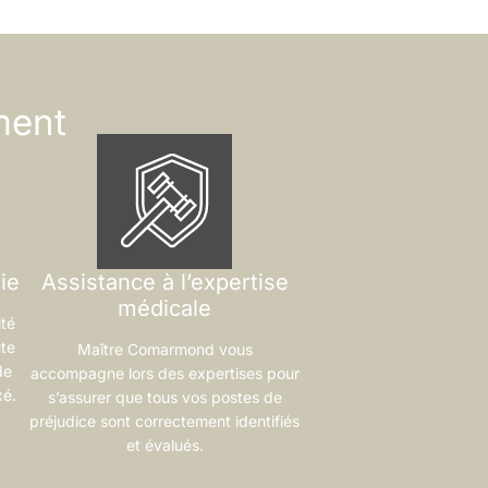
ment
ie
Assistance à l’expertise
médicale
ité
te
Maître Comarmond vous
de
accompagne lors des expertises pour
xé.
s’assurer que tous vos postes de
préjudice sont correctement identifiés
et évalués.