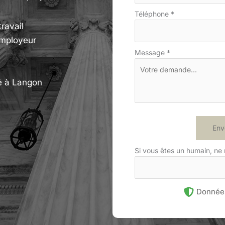
Téléphone
*
ravail
employeur
Message
*
é à Langon
Env
Si vous êtes un humain, ne
Données