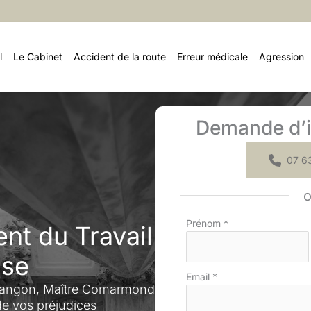
l
Le Cabinet
Accident de la route
Erreur médicale
Agression
Demande d’i
07 63
Formulaire
Prénom
*
nt du Travail
simple
avec
nse
téléphone
Email
*
Langon, Maître Comarmond
 de vos préjudices