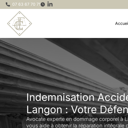
Aller
07 63 67 70 71
au
contenu
Accuei
Indemnisation Accide
Langon : Votre Défe
Avocate experte en dommage corporel à 
vous aide à obtenir la réparation intégrale