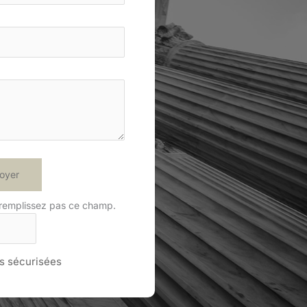
oyer
 remplissez pas ce champ.
 sécurisées