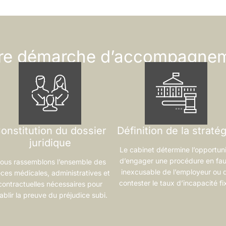
re démarche d’accompagne
onstitution du dossier
Définition de la stratég
juridique
Le cabinet détermine l’opportun
d’engager une procédure en fau
ous rassemblons l’ensemble des
inexcusable de l’employeur ou 
èces médicales, administratives et
contester le taux d’incapacité fi
contractuelles nécessaires pour
ablir la preuve du préjudice subi.