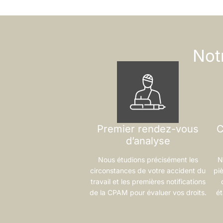
Not
Premier rendez-vous
C
d’analyse
Nous étudions précisément les
N
circonstances de votre accident du
pi
travail et les premières notifications
de la CPAM pour évaluer vos droits.
ét