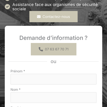
Assistance face aux organismes de sécurité
sociale
Contactez-nous
Demande d’information ?
07 63 67 70 71
ou
Formulaire
Prénom
*
simple
avec
téléphone
Nom
*