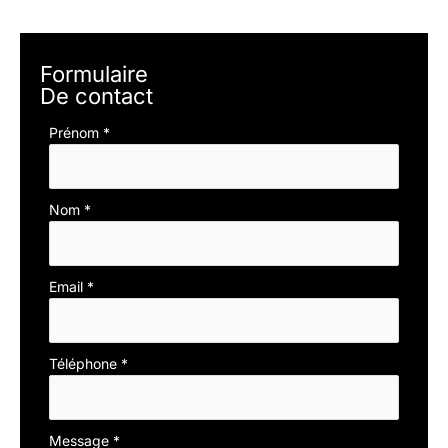
Formulaire
De contact
Formulaire
Prénom
*
simple
avec
téléphone
Nom
*
Email
*
Téléphone
*
Message
*