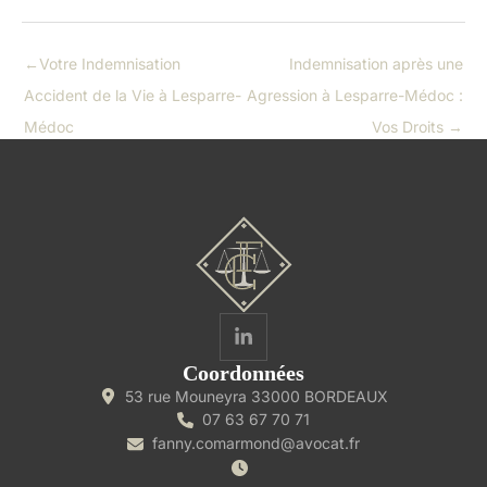
←
Votre Indemnisation
Indemnisation après une
Accident de la Vie à Lesparre-
Agression à Lesparre-Médoc :
Médoc
Vos Droits
→
Coordonnées
53 rue Mouneyra 33000 BORDEAUX
07 63 67 70 71
fanny.comarmond@avocat.fr