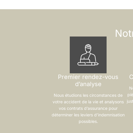
Not
Premier rendez-vous
C
d’analyse
N
pi
Nous étudions les circonstances de
jus
votre accident de la vie et analysons
vos contrats d’assurance pour
déterminer les leviers d’indemnisation
possibles.