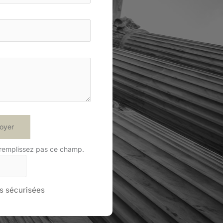
oyer
 remplissez pas ce champ.
 sécurisées