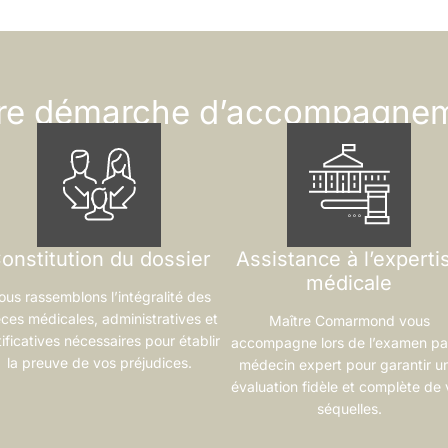
re démarche d’accompagne
onstitution du dossier
Assistance à l’experti
médicale
ous rassemblons l’intégralité des
èces médicales, administratives et
Maître Comarmond vous
tificatives nécessaires pour établir
accompagne lors de l’examen par
la preuve de vos préjudices.
médecin expert pour garantir u
évaluation fidèle et complète de 
séquelles.