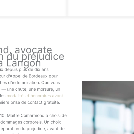
d, avocate
n du préjudice
 à Langon
x depuis plus de dix ans,
Cour d’Appel de Bordeaux pour
hes d’indemnisation. Que vous
e
— une chute, une morsure, un
 les
modalités d'honoraires avant
mière prise de contact gratuite.
010, Maître Comarmond a choisi de
e dommages corporels. Un choix
réparation du préjudice, avant de