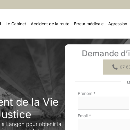
l
Le Cabinet
Accident de la route
Erreur médicale
Agression
Demande d’i
07 63
Formulaire
Prénom
*
nt de la Vie
simple
avec
Justice
téléphone
Email
*
 Langon pour obtenir la