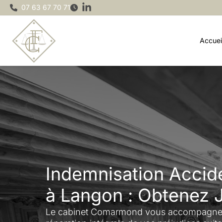
Aller
07 63 67 70 71
au
contenu
Accuei
Indemnisation Accide
à Langon : Obtenez 
Le cabinet Comarmond vous accompagne à