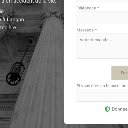
 à un accident de la vie.
Téléphone
*
ie
é à Langon
ancière
Message
*
Env
Si vous êtes un humain, ne
Données