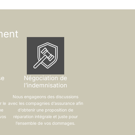
ment
se
Négociation de
l’indemnisation
Nous engageons des discussions
 le
avec les compagnies d’assurance afin
ne
d’obtenir une proposition de
vos
réparation intégrale et juste pour
l’ensemble de vos dommages.