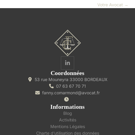
Votre Avocat
→
Coordonnées
53 rue Mouneyra 33000 BORDEAUX
07 63 67 70 71
fanny.comarmond@avocat.fr
Informations
Blog
Activités
Mentions Légales
Charte d’utilisation des données