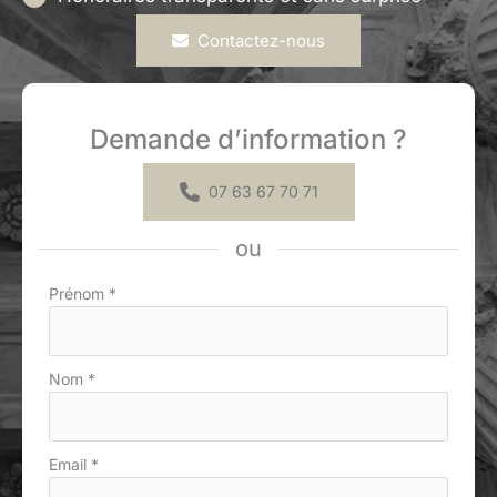
Contactez-nous
Demande d’information ?
07 63 67 70 71
ou
Formulaire
Prénom
*
simple
avec
téléphone
Nom
*
Email
*