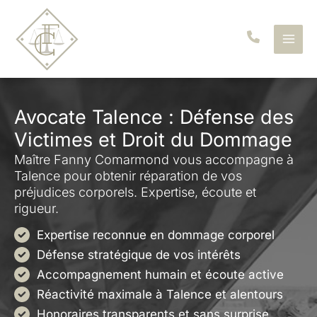
Aller
au
contenu
Avocate Talence : Défense des
Victimes et Droit du Dommage
Maître Fanny Comarmond vous accompagne à
Talence pour obtenir réparation de vos
préjudices corporels. Expertise, écoute et
rigueur.
Expertise reconnue en dommage corporel
Défense stratégique de vos intérêts
Accompagnement humain et écoute active
Réactivité maximale à Talence et alentours
Honoraires transparents et sans surprise