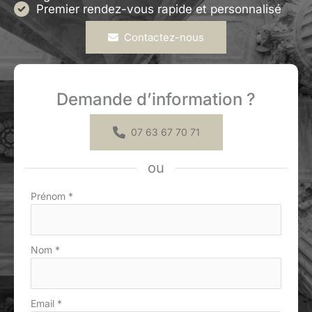
Premier rendez-vous rapide et personnalisé
Contactez-nous
Demande d’information ?
07 63 67 70 71
ou
Formulaire
Prénom
*
simple
avec
téléphone
Nom
*
Email
*