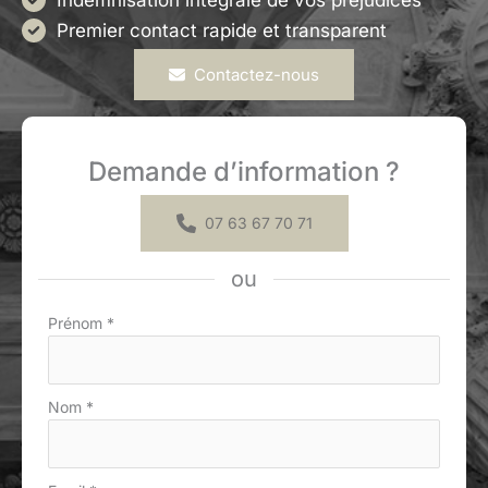
Indemnisation intégrale de vos préjudices
Premier contact rapide et transparent
Contactez-nous
Demande d’information ?
07 63 67 70 71
ou
Formulaire
Prénom
*
simple
avec
téléphone
Nom
*