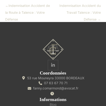
←
Indemnisation Accident de
Indemnisation Accident du
la Route à Talence : Votre
Travail Talence : Votre
Défense
Défense
→
Coordonnées
53 rue Mouneyra 33000 BORDEAUX
07 63 67 70 71
fanny.comarmond@avocat.fr
Informations
Blog