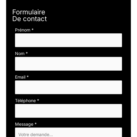
Formulaire
De contact
Formulaire
Prénom
*
simple
avec
téléphone
Nom
*
Email
*
Téléphone
*
Message
*