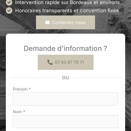
Intervention rapide sur Bordeaux et environs
Honoraires transparents et convention fixée
Contactez-nous
Demande d’information ?
07 63 67 70 71
ou
Formulaire
Prénom
*
simple
avec
téléphone
Nom
*