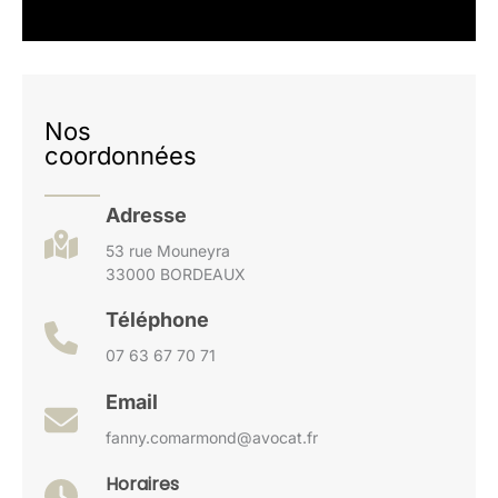
Nos
coordonnées
Adresse
53 rue Mouneyra
33000 BORDEAUX
Téléphone
07 63 67 70 71
Email
fanny.comarmond@avocat.fr
Horaires