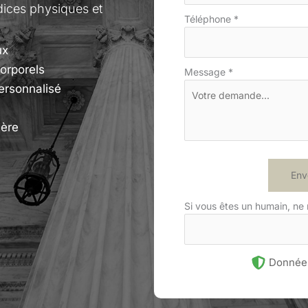
udices physiques et
Téléphone
*
ux
corporels
Message
*
ersonnalisé
ière
Env
Si vous êtes un humain, ne
Données