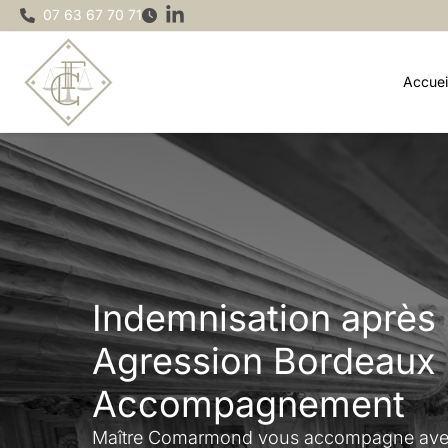
Aller
07 63 67 70 71
au
contenu
Accuei
Indemnisation après
Agression Bordeaux 
Accompagnement
Maître Comarmond vous accompagne avec 