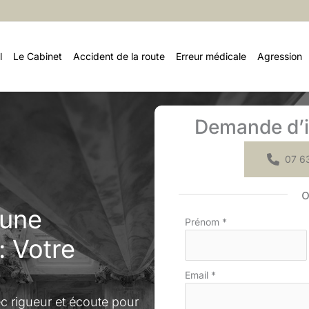
l
Le Cabinet
Accident de la route
Erreur médicale
Agression
Demande d’i
07 63
 une
Formulaire
Prénom
*
simple
: Votre
avec
téléphone
Email
*
rigueur et écoute pour