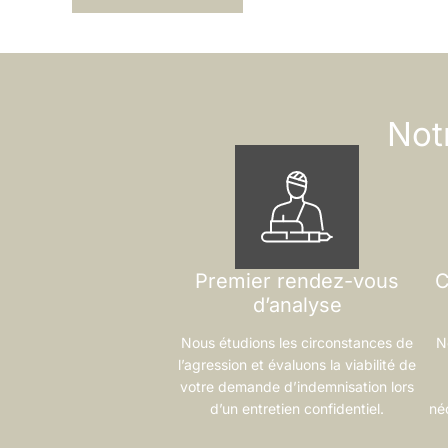
Not
Premier rendez-vous
C
d’analyse
Nous étudions les circonstances de
N
l’agression et évaluons la viabilité de
votre demande d’indemnisation lors
d’un entretien confidentiel.
néc