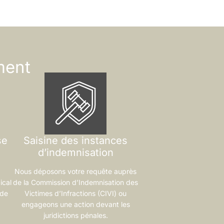
ment
se
Saisine des instances
d’indemnisation
Nous déposons votre requête auprès
ical
de la Commission d’Indemnisation des
 de
Victimes d’Infractions (CIVI) ou
engageons une action devant les
.
juridictions pénales.