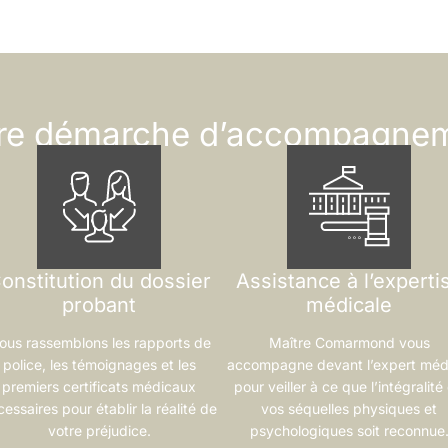
re démarche d’accompagne
onstitution du dossier
Assistance à l’experti
probant
médicale
ous rassemblons les rapports de
Maître Comarmond vous
police, les témoignages et les
accompagne devant l’expert méd
premiers certificats médicaux
pour veiller à ce que l’intégralité
essaires pour établir la réalité de
vos séquelles physiques et
votre préjudice.
psychologiques soit reconnue