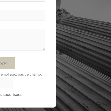
oyer
 remplissez pas ce champ.
 sécurisées