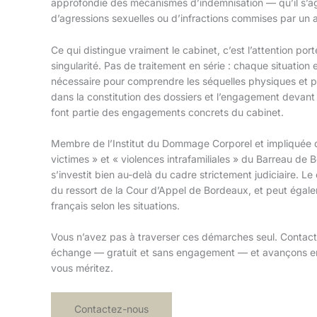
approfondie des mécanismes d’indemnisation — qu’il s’agi
d’agressions sexuelles ou d’infractions commises par un a
Ce qui distingue vraiment le cabinet, c’est l’attention po
singularité. Pas de traitement en série : chaque situatio
nécessaire pour comprendre les séquelles physiques et 
dans la constitution des dossiers et l’engagement devant l
font partie des engagements concrets du cabinet.
Membre de l’Institut du Dommage Corporel et impliquée 
victimes » et « violences intrafamiliales » du Barreau d
s’investit bien au-delà du cadre strictement judiciaire. Le
du ressort de la Cour d’Appel de Bordeaux, et peut égaleme
français selon les situations.
Vous n’avez pas à traverser ces démarches seul. Contact
échange — gratuit et sans engagement — et avançons en
vous méritez.
Contactez-nous