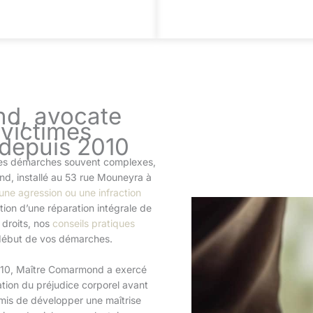
d, avocate
 victimes
 depuis 2010
 des démarches souvent complexes,
d, installé au 53 rue Mouneyra à
une agression ou une infraction
ntion d’une réparation intégrale de
 droits, nos
conseils pratiques
début de vos démarches.
010, Maître Comarmond a exercé
ation du préjudice corporel avant
rmis de développer une maîtrise