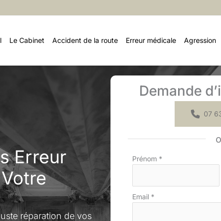
l
Le Cabinet
Accident de la route
Erreur médicale
Agression
Demande d’i
07 63
s Erreur
Formulaire
Prénom
*
simple
 Votre
avec
téléphone
Email
*
juste réparation de vos