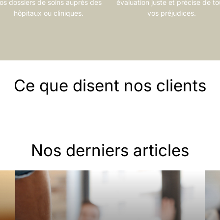
os dossiers de soins auprès des
évaluation juste et précise de t
hôpitaux ou cliniques.
vos préjudices.
Ce que disent nos clients
Nos derniers articles