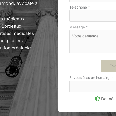
armond, avocate à
Téléphone
*
ces médicaux
e Bordeaux
Message
*
tises médicales
ospitaliers
ntion préalable
Env
Si vous êtes un humain, ne
Données