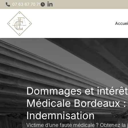
Aller
07 63 67 70 71
au
contenu
Accuei
Dommages et intérêt
Médicale Bordeaux :
Indemnisation
Victime d’une faute médicale ? Obtenez la 