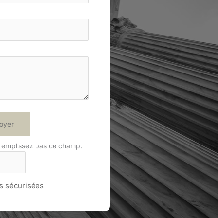
oyer
 remplissez pas ce champ.
 sécurisées