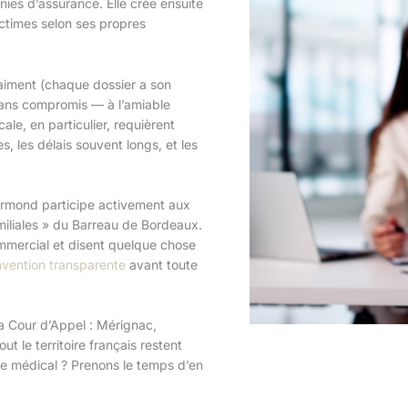
nies d’assurance. Elle crée ensuite
ctimes selon ses propres
aiment (chaque dossier a son
 sans compromis — à l’amiable
ale, en particulier, requièrent
, les délais souvent longs, et les
rmond participe activement aux
miliales » du Barreau de Bordeaux.
mercial et disent quelque chose
nvention transparente
avant toute
a Cour d’Appel : Mérignac,
 le territoire français restent
ge médical ? Prenons le temps d’en