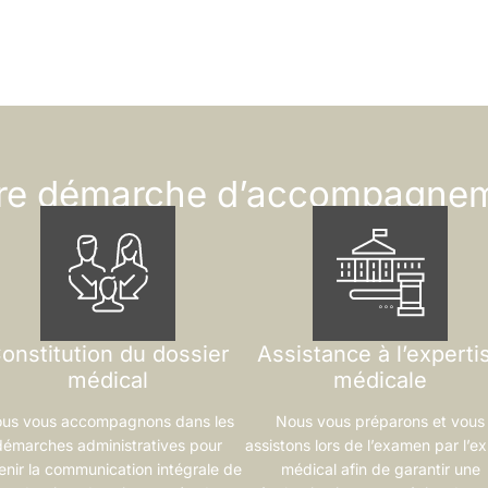
re démarche d’accompagne
onstitution du dossier
Assistance à l’experti
médical
médicale
us vous accompagnons dans les
Nous vous préparons et vous
démarches administratives pour
assistons lors de l’examen par l’ex
enir la communication intégrale de
médical afin de garantir une