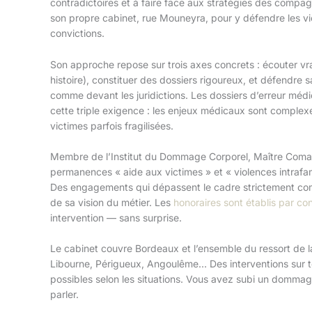
contradictoires et à faire face aux stratégies des compag
son propre cabinet, rue Mouneyra, pour y défendre les vi
convictions.
Son approche repose sur trois axes concrets : écouter vr
histoire), constituer des dossiers rigoureux, et défendre
comme devant les juridictions. Les dossiers d’erreur médic
cette triple exigence : les enjeux médicaux sont complexes
victimes parfois fragilisées.
Membre de l’Institut du Dommage Corporel, Maître Coma
permanences « aide aux victimes » et « violences intrafa
Des engagements qui dépassent le cadre strictement com
de sa vision du métier. Les
honoraires sont établis par co
intervention — sans surprise.
Le cabinet couvre Bordeaux et l’ensemble du ressort de l
Libourne, Périgueux, Angoulême… Des interventions sur tout
possibles selon les situations. Vous avez subi un domma
parler.