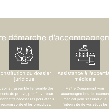
re démarche d’accompagne
onstitution du dossier
Assistance à l’experti
juridique
médicale
cabinet rassemble l’ensemble des
Maître Comarmond vous
ments de preuve, procès-verbaux
accompagne lors de l’examen
ustificatifs nécessaires pour établir
médical pour s’assurer que
a responsabilité et les préjudices.
l’intégralité de vos séquelles