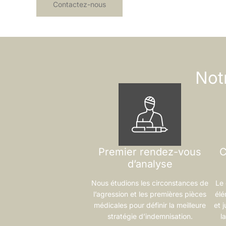
Contactez-nous
Not
Premier rendez-vous
C
d’analyse
Nous étudions les circonstances de
Le 
l’agression et les premières pièces
élé
médicales pour définir la meilleure
et j
stratégie d’indemnisation.
l