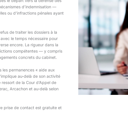
 dès le départ vers la défense des
 mécanismes d’indemnisation —
lles ou d’infractions pénales ayant
fus de traiter les dossiers à la
, avec le temps nécessaire pour
verse encore. La rigueur dans la
idictions compétentes — y compris
agements concrets du cabinet.
s les permanences « aide aux
mplique au-delà de son activité
e ressort de la Cour d’Appel de
rac, Arcachon et au-delà selon
re prise de contact est gratuite et