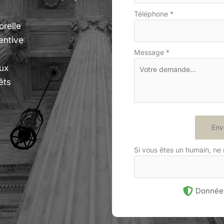
Téléphone
*
orelle
entive
Message
*
ux
êts
Env
Si vous êtes un humain, ne
Données