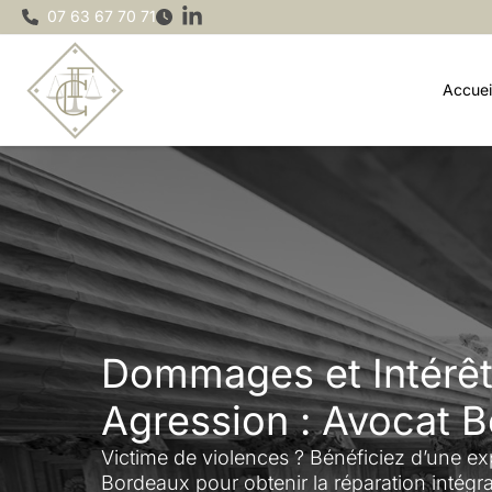
Aller
07 63 67 70 71
au
contenu
Accuei
Dommages et Intérêt
Agression : Avocat 
Victime de violences ? Bénéficiez d’une exp
Bordeaux pour obtenir la réparation intégr