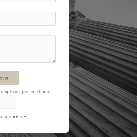
oyer
 remplissez pas ce champ.
 sécurisées