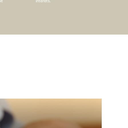
it
intérêts.