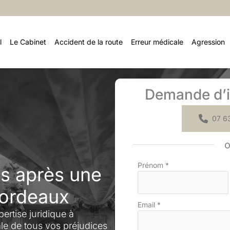
l
Le Cabinet
Accident de la route
Erreur médicale
Agression
Demande d’i
07 63
Formulaire
Prénom
*
s après une
simple
avec
Bordeaux
téléphone
Email
*
ertise juridique à
ale de tous vos préjudices