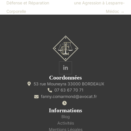
Défense et Réparation
une Agression à Lesparre-
Corporelle
Médoc
→
Coordonnées
53 rue Mouneyra 33000 BORDEAUX
07 63 67 70 71
fanny.comarmond@avocat.fr
Informations
Blog
Activités
Mentions Légales