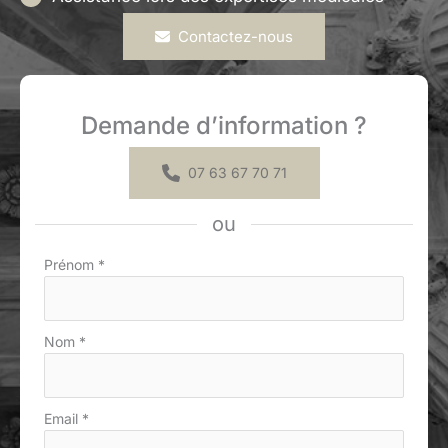
Contactez-nous
Demande d’information ?
07 63 67 70 71
ou
Formulaire
Prénom
*
simple
avec
téléphone
Nom
*
Email
*