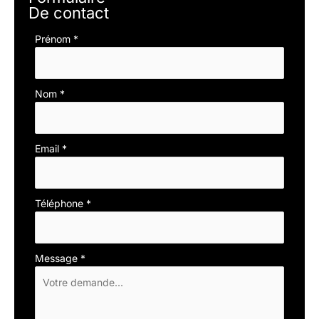
De contact
Formulaire
Prénom
*
simple
avec
téléphone
Nom
*
Email
*
Téléphone
*
Message
*