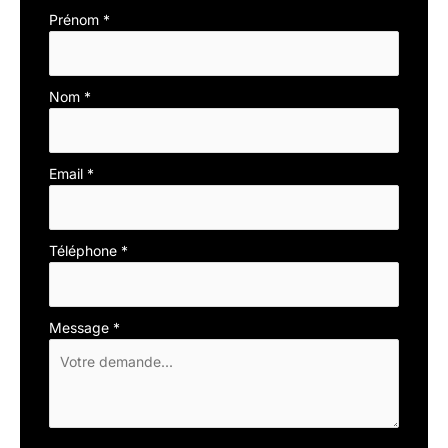
Formulaire
Prénom
*
simple
avec
téléphone
Nom
*
Email
*
Téléphone
*
Message
*