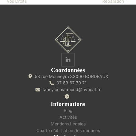
Vos Droits
Réparation
→
Coordonnées
53 rue Mouneyra 33000 BORDEAUX
07 63 67 70 71
fanny.comarmond@avocat.fr
Informations
Blog
Activités
Mentions Légales
Charte d’utilisation des données