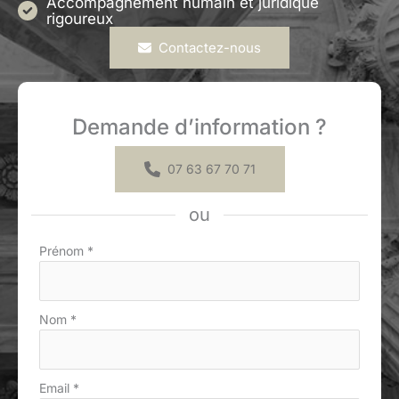
Accompagnement humain et juridique
rigoureux
Contactez-nous
Demande d’information ?
07 63 67 70 71
ou
Formulaire
Prénom
*
simple
avec
téléphone
Nom
*
Email
*