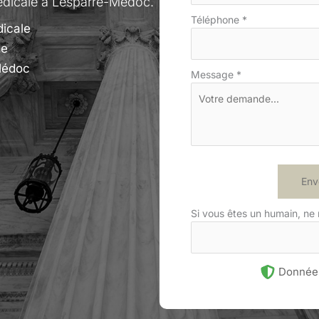
édicale à Lesparre-Médoc.
Téléphone
*
dicale
de
Médoc
Message
*
Env
Si vous êtes un humain, ne
Données