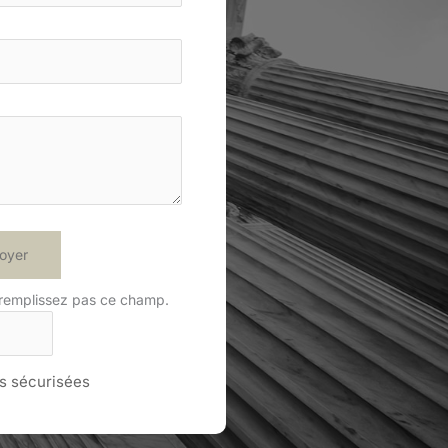
oyer
 remplissez pas ce champ.
 sécurisées