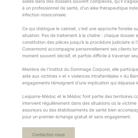
solide dans des dossiers souvent complexes, qu’il s’agis
à un professionnel de santé, d’un aléa thérapeutique ind
infection nosocomiale.
Ce qui distingue le cabinet, c’est une approche fondée su
situation. Pas de traitement à la chaîne : chaque dossier e
constitution des pièces jusqu’à la procédure judiciaire si l
Comarmond accompagne personnellement ses clients lor
moment souvent décisif, et parfois difficile à traverser seu
Membre de l’Institut du Dommage Corporel, elle partici
aide aux victimes » et « violences intrafamiliales » du B
engagements témoignent d’une implication qui dépasse l
Lesparre-Médoc et le Médoc font partie des territoires co
intervient régulièrement dans des situations où la victime 
assureurs ou des établissements de santé bien accompag
pour un premier échange gratuit et sans engagement.
Contactez-nous