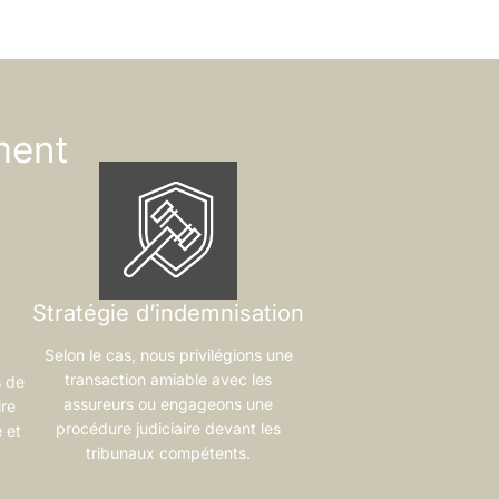
ment
Stratégie d’indemnisation
Selon le cas, nous privilégions une
transaction amiable avec les
s de
assureurs ou engageons une
ire
procédure judiciaire devant les
 et
tribunaux compétents.