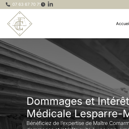
Aller
07 63 67 70 71
au
contenu
Accuei
Dommages et Intérêt
Médicale Lesparre-
Bénéficiez de l’expertise de Maître Comar