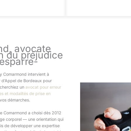
d, avocate
n du préjudice
Lesparre-
ny Comarmond intervient à
r d’Appel de Bordeaux pour
echerchiez un
avocat pour erreur
es et modalités de prise en
 vos démarches.
tre Comarmond a choisi dès 2012
e corporel — une orientation qui
mis de développer une expertise