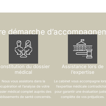
re démarche d’accompagne
onstitution du dossier
Assistance lors de
médical
l’expertise
Nous vous assistons dans la
Le cabinet vous accompagne lor
écupération et l’analyse de votre
l’expertise médicale contradicto
ssier médical complet auprès des
pour garantir une évaluation juste
ablissements de santé concernés.
complète de vos préjudices.