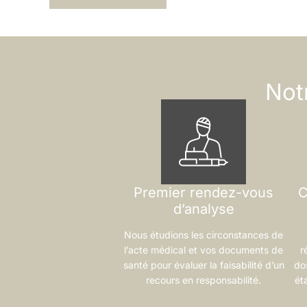
Not
Premier rendez-vous
C
d’analyse
Nous étudions les circonstances de
l’acte médical et vos documents de
r
santé pour évaluer la faisabilité d’un
do
recours en responsabilité.
ét