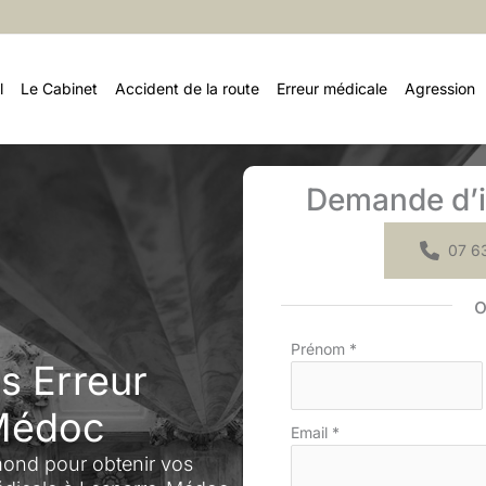
l
Le Cabinet
Accident de la route
Erreur médicale
Agression
Demande d’i
07 63
Formulaire
Prénom
*
s Erreur
simple
avec
Médoc
téléphone
Email
*
mond pour obtenir vos