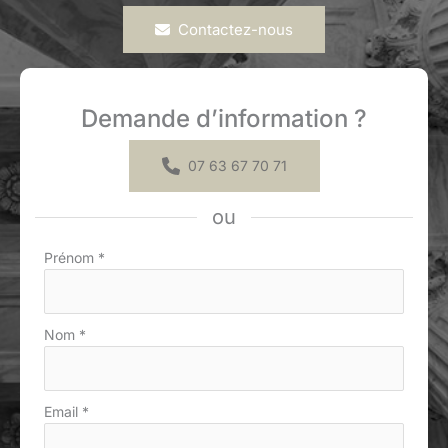
Contactez-nous
Demande d’information ?
07 63 67 70 71
ou
Formulaire
Prénom
*
simple
avec
téléphone
Nom
*
Email
*