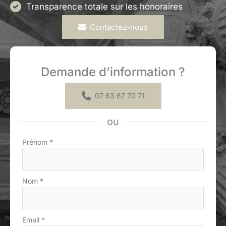
Transparence totale sur les honoraires
Contactez-nous
Demande d’information ?
07 63 67 70 71
ou
Formulaire
Prénom
*
simple
avec
téléphone
Nom
*
Email
*