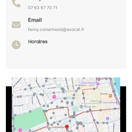
07 63 67 70 71
Email
fanny.comarmond@avocat.fr
Horaires