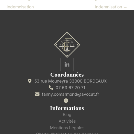
Indemnisation
Indemnisation
→
Coordonnées
53 rue Mouneyra 33000 BORDEAUX
07 63 67 70 71
fanny.comarmond@avocat.fr
Informations
Blog
Activités
Mentions Légales