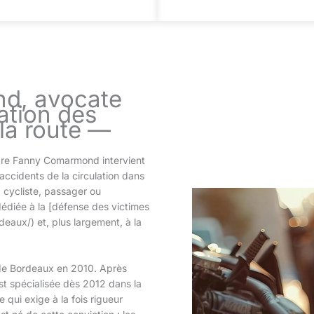
d, avocate
ation des
 la route —
ître Fanny Comarmond intervient
ccidents de la circulation dans
 cycliste, passager ou
édiée à la [défense des victimes
eaux/) et, plus largement, à la
 de Bordeaux en 2010. Après
est spécialisée dès 2012 dans la
ui exige à la fois rigueur