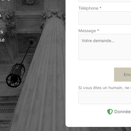
Téléphone
*
e
Message
*
es
sé
Env
Si vous êtes un humain, ne
Données