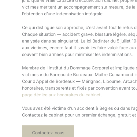
juridique et vraie capacité d’écoute. Son cabinet propre e
victimes méritent un accompagnement sur mesure, de la c
l’obtention d’une indemnisation intégrale.
Ce qui distingue son approche, c’est avant tout le refus du
Chaque situation — accident grave, blessure légère, séq
analysée dans sa singularité. La loi Badinter du 5 juillet 
aux victimes, encore faut-il savoir les faire valoir face 
souvent bien armées pour minimiser les indemnisations.
Membre de l’Institut du Dommage Corporel et impliquée 
victimes » du Barreau de Bordeaux, Maître Comarmond inte
Cour d’Appel de Bordeaux — Mérignac, Libourne, Arcacho
honoraires, transparents et fixés par convention avant tou
page dédiée aux honoraires du cabinet
.
Vous avez été victime d’un accident à Bègles ou dans l’a
Contactez le cabinet pour un premier échange, gratuit e
Contactez-nous