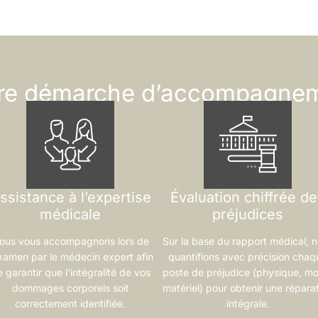
re démarche d’accompagne
ssistance à l’expertise
Évaluation chiffrée d
médicale
préjudices
ous vous accompagnons lors de
Sur la base du rapport médical, 
examen par le médecin expert afin
quantifions avec précision chaq
 garantir que l’intégralité de vos
poste de préjudice (physique, mo
dommages corporels soit
matériel) pour obtenir une répara
correctement identifiée.
intégrale.