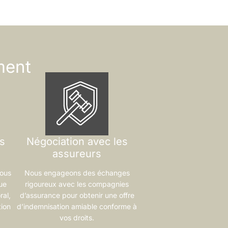
ment
es
Négociation avec les
assureurs
nous
Nous engageons des échanges
ue
rigoureux avec les compagnies
ral,
d’assurance pour obtenir une offre
tion
d’indemnisation amiable conforme à
vos droits.