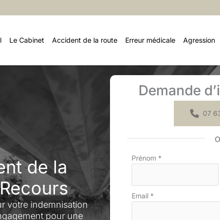
l
Le Cabinet
Accident de la route
Erreur médicale
Agression
Demande d’i
07 63
Formulaire
Prénom
*
nt de la
simple
avec
 Recours
téléphone
Email
*
 votre indemnisation
 engagement pour une