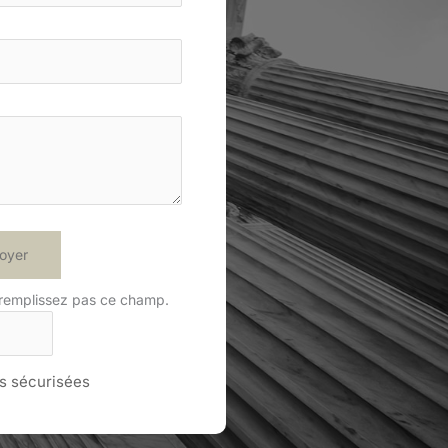
oyer
 remplissez pas ce champ.
 sécurisées