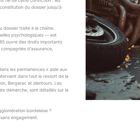
st né de cette conviction : les
onstitution du dossier jusqu’à
 dossier traité à la chaîne.
uelles psychologiques — est
1985 ouvre des droits importants
aux compagnies d’assurance,
dans les permanences « aide aux
rvient dans tout le ressort de la
n, Bergerac et alentours. Les
te démarche, sont détaillés sur la
gglomération bordelaise ?
t sans engagement.