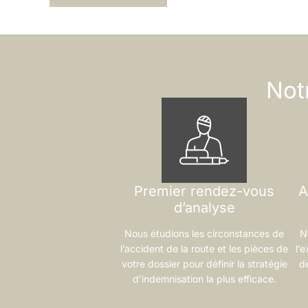
Not
Premier rendez-vous
A
d’analyse
Nous étudions les circonstances de
N
l’accident de la route et les pièces de
l’
votre dossier pour définir la stratégie
de
d’indemnisation la plus efficace.