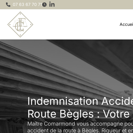
Aller
07 63 67 70 71
au
contenu
Accuei
Indemnisation Accide
Route Bègles : Votre
Maître Comarmond vous accompagne pour
accident de la route à Bègles. Rigueur et