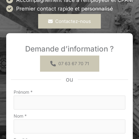
Accompagnement face à l’employeur et CPAM
Premier contact rapide et personnalisé
Contactez-nous
Demande d’information ?
07 63 67 70 71
ou
Formulaire
Prénom
*
simple
avec
téléphone
Nom
*