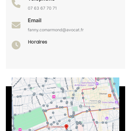
07 63 67 70 71
Email
fanny.comarmond@avocat.fr
Horaires